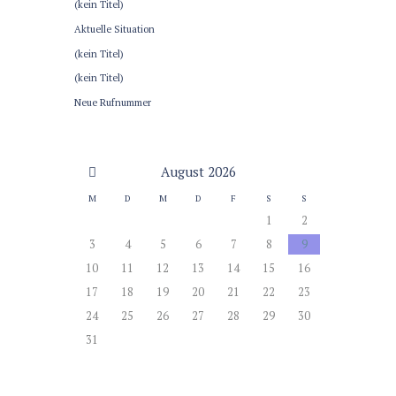
(kein Titel)
Aktuelle Situation
(kein Titel)
(kein Titel)
Neue Rufnummer
August
2026
M
D
M
D
F
S
S
1
2
3
4
5
6
7
8
9
10
11
12
13
14
15
16
17
18
19
20
21
22
23
24
25
26
27
28
29
30
31