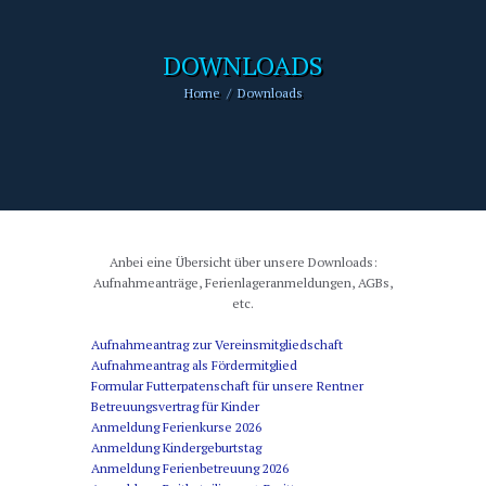
DOWNLOADS
Home
Downloads
Anbei eine Übersicht über unsere Downloads:
Aufnahmeanträge, Ferienlageranmeldungen, AGBs,
etc.
Aufnahmeantrag zur Vereinsmitgliedschaft
Aufnahmeantrag als Fördermitglied
Formular Futterpatenschaft für unsere Rentner
Betreuungsvertrag für Kinder
Anmeldung Ferienkurse 2026
Anmeldung Kindergeburtstag
Anmeldung Ferienbetreuung 2026